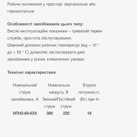
Робоче положення у просторі: вертикальне або
горизонтальне
Особливості запобіжників цього типу:
Високі експлуатаційні показники – тривалий термін
служби, простота обслуговування.
Широкий діапазон робочих температур (від – 10 °
до + 55 ° С) дозволяє застосовувати дані
запобіжники у різних кліматичних умовах.
Технічні характеристики
Номінальний
Номінальна
Втрати
струм
напруга, В
потужності,
запобіжника, А
Змінний
Постійний
(Вт) при In
струм
струм
НПН2-60-63А
380
220
18