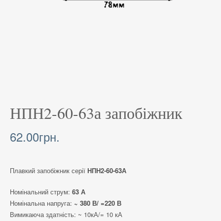
НПН2-60-63а запобіжник
62.00
грн.
Плавкий запобіжник серії
НПН2-60-63А
Номінальний струм:
63 А
Номінальна напруга:
~ 380 В/ =220 В
Вимикаюча здатність: ~ 10кА/= 10 кА