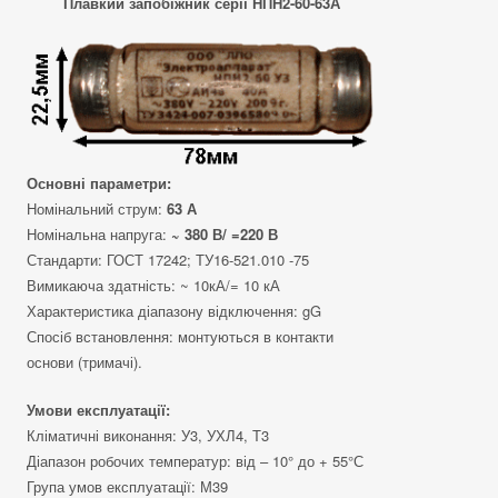
Плавкий запобіжник серії НПН2-60-63А
Основні параметри:
Номінальний струм:
63 А
Номінальна напруга:
~ 380 В/ =220 В
Стандарти: ГОСТ 17242; ТУ16-521.010 -75
Вимикаюча здатність: ~ 10кА/= 10 кА
Характеристика діапазону відключення: gG
Спосіб встановлення: монтуються в контакти
основи (тримачі).
Умови експлуатації:
Кліматичні виконання: У3, УХЛ4, Т3
Діапазон робочих температур: від – 10° до + 55°С
Група умов експлуатації: М39