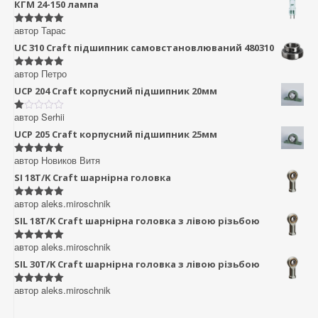
КГМ 24-150 лампа
автор Тарас
Оцінено в
5
з 5
UC 310 Craft підшипник самовстановлюваний 480310
автор Петро
Оцінено в
5
з 5
UCP 204 Craft корпусний підшипник 20мм
автор Serhii
Оцінено
в
UCP 205 Craft корпусний підшипник 25мм
1
з
5
автор Новиков Витя
Оцінено в
5
з 5
SI 18T/K Craft шарнірна головка
автор aleks.miroschnik
Оцінено в
5
з 5
SIL 18T/K Craft шарнірна головка з лівою різьбою
автор aleks.miroschnik
Оцінено в
5
з 5
SIL 30T/K Craft шарнірна головка з лівою різьбою
автор aleks.miroschnik
Оцінено в
5
з 5