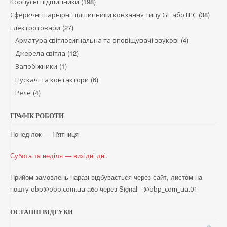
(198)
Корпусні підшипники
(38)
Сферичні шарнірні підшипники ковзання типу GE або ШС
(27)
Електротовари
(4)
Арматура світлосигнальна та оповіщувачі звукові
(12)
Джерела світла
(1)
Запобіжники
(6)
Пускачі та контактори
(4)
Реле
ГРАФІК РОБОТИ
Понеділок — П'ятниця
Субота та неділя — вихідні дні.
Прийом замовлень наразі відбувається через сайт, листом на
пошту
або через Signal -
obp@obp.com.ua
@obp_com_ua.01
ОСТАННІ ВІДГУКИ